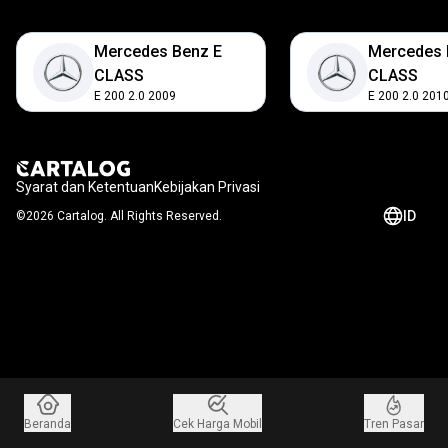
Mercedes Benz E
Mercedes 
CLASS
CLASS
E 200
2.0
2009
E 200
2.0
201
Syarat dan Ketentuan
Kebijakan Privasi
ID
©2026 Cartalog. All Rights Reserved.
Beranda
Cek Harga Mobil
Tren Pasar